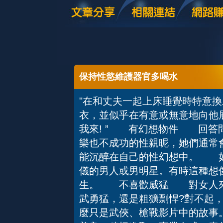
保持性慾維護器官多喝水
"在和丈夫一起上床睡覺時特意
衣，並似乎在有意或無意地向他展
我來! ” 有幻想物件 回答
樂也不成功的性親昵，她們通常
能沉醉在自己的性幻想中。 如
儀的男人或男明星。有時這種想
生。 不喜歡威猛 對女人來
武勇猛，還是粗獷剽悍?對不起
麼只是武俠、槍戰影片中的故事